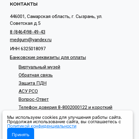
КОНТАКТЫ
446001, Самарская область, г. Сызрань, ул.
Советская д.5
8 (8464)98-49-43
medgum@yandex.ru
ИНН 6325018097
Банковские реквизиты для оплаты
Виртуальный музей
Обратная связь
Защита ПДН
АСУ РСО
Вопрос-Ответ
Телефон доверия 8-8002000122 и короткий
номер с мобильных телефонов 124
Мы используем cookies для улучшения работы сайта.
СОЦИАЛЬНЫЕ СЕТИ
Продолжая использование сайта, вы соглашаетесь с
Политикой конфиденциальности
Принять