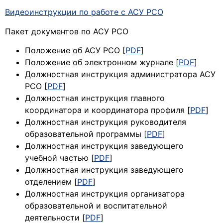
Видеоинструкции по работе с АСУ РСО
Пакет документов по АСУ РСО
Положение об АСУ РСО [
PDF
]
Положение об электронном журнале [
PDF
]
Должностная инструкция администратора АСУ
РСО [
PDF
]
Должностная инструкция главного
координатора и координатора профиля [
PDF
]
Должностная инструкция руководителя
образовательной программы [
PDF
]
Должностная инструкция заведующего
учебной частью [
PDF
]
Должностная инструкция заведующего
отделением [
PDF
]
Должностная инструкция организатора
образовательной и воспитательной
деятельности [
PDF
]