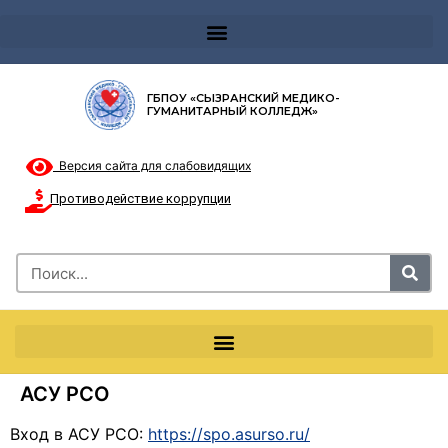
Телефон доверия 8-8002000122 и короткий номер с мобильных телефонов 124
ГБПОУ «СЫЗРАНСКИЙ МЕДИКО-
ГУМАНИТАРНЫЙ КОЛЛЕДЖ»
Версия сайта для слабовидящих
Противодействие коррупции
АСУ РСО
Вход в АСУ РСО:
https://spo.asurso.ru/