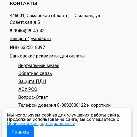
КОНТАКТЫ
446001, Самарская область, г. Сызрань, ул.
Советская д.5
8 (8464)98-49-43
medgum@yandex.ru
ИНН 6325018097
Банковские реквизиты для оплаты
Виртуальный музей
Обратная связь
Защита ПДН
АСУ РСО
Вопрос-Ответ
Телефон доверия 8-8002000122 и короткий
номер с мобильных телефонов 124
Мы используем cookies для улучшения работы сайта.
СОЦИАЛЬНЫЕ СЕТИ
Продолжая использование сайта, вы соглашаетесь с
Политикой конфиденциальности
Принять