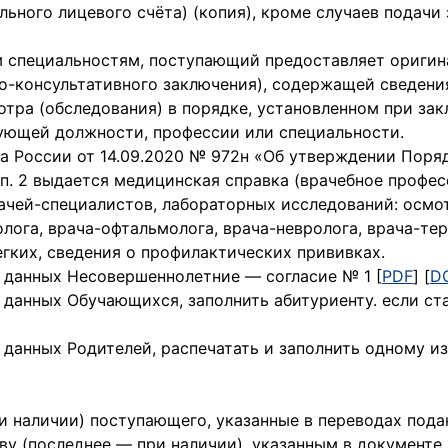
ьного лицевого счёта) (копия), кроме случаев подачи
м специальностям, поступающий предоставляет оригин
о-консультативного заключения), содержащей сведени
тра (обследования) в порядке, установленном при за
ующей должности, профессии или специальности.
ва России от 14.09.2020 № 972н «Об утверждении Пор
п. 2 выдается медицинская справка (врачебное профес
ей-специалистов, лабораторных исследований: осмотр
лога, врача-офтальмолога, врача-невролога, врача-тер
гких, сведения о профилактических прививках.
 данных Несовершеннолетние — согласие № 1 [
PDF
] [
D
данных Обучающихся, заполнить абитуриенту. если ста
данных Родителей, распечатать и заполнить одному из
и наличии) поступающего, указанные в переводах под
ву (последнее — при наличии), указанным в документ