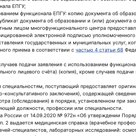
нала ЕПГУ;
зованием функционала ЕПГУ: копию документа об образо
убликат документа об образовании и (или) документа 
ным лицом многофункционального центра предоставл
ифицированной электронной подписью уполномоченного
ставления государственных и муниципальных услуг, к
ного приема в соответствии с
частью 4 статьи 68
Феде
 случаев подачи заявления с использованием функцион
ьного лицевого счёта) (копия), кроме случаев подачи
м специальностям, поступающий предоставляет оригин
о-консультативного заключения), содержащей сведени
тра (обследования) в порядке, установленном при за
ующей должности, профессии или специальности.
ва России от 14.09.2020 № 972н «Об утверждении Пор
п. 2 выдается медицинская справка (врачебное профес
ей-специалистов, лабораторных исследований: осмотр