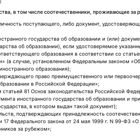
]
нства, в том числе соотечественники, проживающие за
личность поступающего, либо документ, удостоверяющ
остранного государства об образовании и (или) докум
дарства об образовании), если удостоверяемое указан
тветствующего образования в соответствии со статье
» (в случае, установленном Федеральным законом «Об
иностранного образования);
тверждающего право преимущественного или первоочер
бразовании в Российской Федерации»;
 статьей 81 Основ законодательства Российской Федер
умента иностранного государства об образовании и пр
сударства, в котором выдан такой документ);
ельств, подтверждающих принадлежность соотечествен
и 17 Федерального закона от 24 мая 1999 г. N 99-ФЗ «
нников за рубежом»;