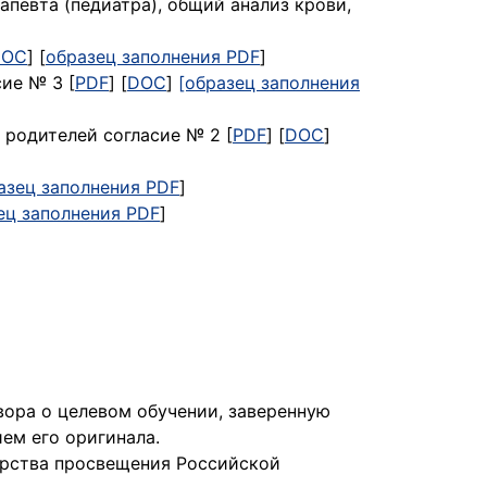
апевта (педиатра), общий анализ крови,
DOC
] [
образец заполнения PDF
]
ие № 3 [
PDF
] [
DOC
]
[образец заполнения
 родителей согласие № 2 [
PDF
] [
DOC
]
азец заполнения PDF
]
ец заполнения PDF
]
ора о целевом обучении, заверенную
ем его оригинала.
ерства просвещения Российской