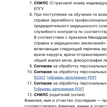
СНИЛС
(Страховой номер индивидуал
ЕПГУ
При поступлении на обучение по все
справки (врачебного профессиональн
предварительного медицинского осмо
служебного контракта по соответств
В соответствии с приказом Минздра
справок и медицинских заключений» 
включающая следующий перечень врач
врача-хирурга, врача-оториноларинго
общий анализ мочи, флюорография ле
Согласие
на обработку персональных
Согласие
на обработку персональных 
[
DOC
]
[образец заполнения PDF
]
Согласие
на обработку персональных 
[
образец заполнения PDF
]
СНИЛС
родителей (копия)
Фамилия, имя и отчество (последнее — пр
соответствовать фамилии, имени и отчест