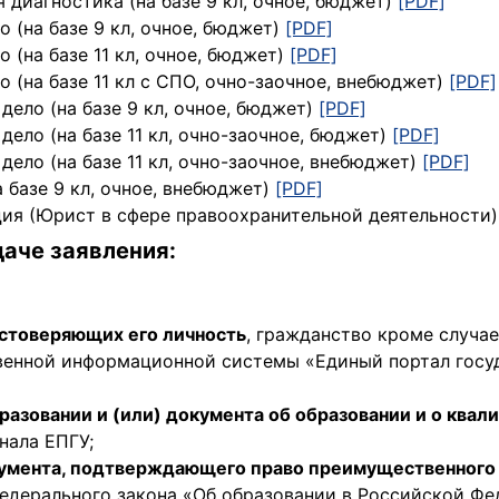
 диагностика (на базе 9 кл, очное, бюджет)
[PDF]
 (на базе 9 кл, очное, бюджет)
[PDF]
 (на базе 11 кл, очное, бюджет)
[PDF]
 (на базе 11 кл с СПО, очно-заочное, внебюджет)
[PDF]
дело (на базе 9 кл, очное, бюджет)
[PDF]
дело (на базе 11 кл, очно-заочное, бюджет)
[PDF]
дело (на базе 11 кл, очно-заочное, внебюджет)
[PDF]
 базе 9 кл, очное, внебюджет)
[PDF]
я (Юрист в сфере правоохранительной деятельности) (
аче заявления:
остоверяющих его личность
, гражданство кроме случа
венной информационной системы «Единый портал госу
разовании и (или) документа об образовании и о ква
нала ЕПГУ;
кумента, подтверждающего право преимущественного
дерального закона «Об образовании в Российской Фе