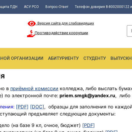
ащита ПДН
АСУ РСО
Вопрос-Ответ
Телефон доверия 8-8002000122 и
Версия сайта для слабовидящих
Противодействие коррупции
ЬНОЙ ОРГАНИЗАЦИИ
АБИТУРИЕНТУ
СТУДЕНТУ
ВЫПУСКН
ия
но в
приёмной комиссии
колледжа, либо выслать бумаж
) по электронной почте:
priem.smgk@yandex.ru
, либо
ления:
[PDF]
[DOC]
, образцы для заполнения по каждо
поступающий предъявляет следующие документы:
ело (на базе 9 кл, очное, бюджет)
[PDF]