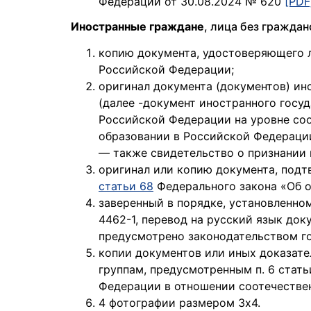
Федерации от 30.08.2024 № 620
[PDF
Иностранные граждане
, лица без гражда
копию документа, удостоверяющего 
Российской Федерации;
оригинал документа (документов) ин
(далее -документ иностранного госу
Российской Федерации на уровне соо
образовании в Российской Федерации
— также свидетельство о признании 
оригинал или копию документа, под
статьи 68
Федерального закона «Об о
заверенный в порядке, установленном
4462-1, перевод на русский язык док
предусмотрено законодательством го
копии документов или иных доказат
группам, предусмотренным п. 6 стать
Федерации в отношении соотечестве
4 фотографии размером 3х4.