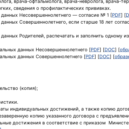
лога, врача-офтальмолога, врача-невролога, врача-тер
гких, сведения о профилактических прививках.
 данных Несовершеннолетнего — согласие № 1 [
PDF
] [
данных Совершеннолетнего, если старше 18 лет соглас
данных Родителей, распечатать и заполнить одному из
альных данных Несовершеннолетнего [
PDF
] [
DOC
] [
обр
альных данных Совершеннолетнего [
PDF
] [
DOC
] [
образ
льство (копия);
ристики.
аты индивидуальных достижений, а также копию догов
незаверенную копию указанного договора с предъявлени
ьные достижения в соответствие с приказом Минист