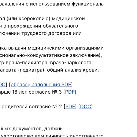
 заявления с использованием функционала
ал (или ксерокопию) медицинской
я о прохождении обязательного
ключении трудового договора или
ядка выдачи медицинскими организациями
сионально-консультативное заключение),
 врача-психиатра, врача-нарколога,
апевта (педиатра), общий анализ крови,
OC
] [
образец заполнения PDF
]
рше 18 лет согласие № 3 [
PDF
]
 родителей согласие № 2 [
PDF
] [
DOC
]
анных документов, должны
е, удостоверяющем личность иностранного