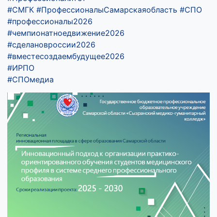
#СМГК
#ПрофессионалыСамарскаяобласть
#СПО
#профессионалы2026
#чемпионатноедвижение2026
#сделановроссии2026
#вместесоздаембудущее2026
#ИРПО
#СПОмедиа