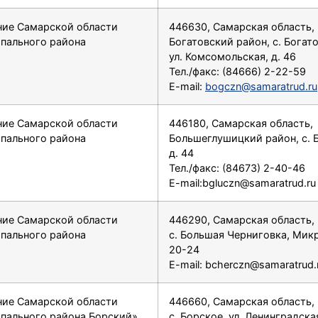
ние Самарской области
446630, Самарская область,
ипального района
Богатовский район, с. Богато
ул. Комсомольская, д. 46
Тел./факс: (84666) 2-22-59
E-mail:
bogczn@samaratrud.ru
ние Самарской области
446180, Самарская область,
ипального района
Большеглушицкий район, с. Б
д. 44
Тел./факс: (84673) 2-40-46
E-mail:bgluczn@samaratrud.ru
ние Самарской области
446290, Самарская область,
ипального района
с. Большая Черниговка, Микро
20-24
E-mail: bcherczn@samaratrud.
ние Самарской области
446660, Самарская область,
ипального района Борский»
с. Борское, ул. Ленинградская