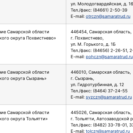
ул. Молодогвардейская, д. 1
Тел./факс: (84661) 2-50-39
E-mail:
otrczn@samaratrud.ru
ние Самарской области
446454, Самарская область,
кого округа Похвистнево»
г. Похвистнево,
ул. М. Горького, д. 1Б
Тел./факс: (84656) 2-26-51, 
E-mail:
pohczn@samaratrud.ru
ние Самарской области
446010, Самарская область,
кого округа Сызрань»
г. Сызрань,
ул. Гидротурбинная, д. 12
Тел./факс: (8464) 37-24-55
E-mail:
syzczn@samaratrud.ru
ние Самарской области
445026, Самарская область,
кого округа Тольятти»
г. Тольятти, Автозаводской р
Тел./факс: (8482) 33-78-01, 
E-mail:
tolczn@samaratrud.ru