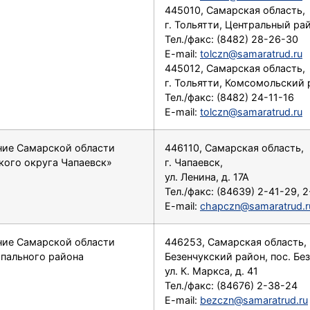
445010, Самарская область,
г. Тольятти, Центральный рай
Тел./факс: (8482) 28-26-30
E-mail:
tolczn@samaratrud.ru
445012, Самарская область,
г. Тольятти, Комсомольский 
Тел./факс: (8482) 24-11-16
E-mail:
tolczn@samaratrud.ru
ние Самарской области
446110, Самарская область,
кого округа Чапаевск»
г. Чапаевск,
ул. Ленина, д. 17А
Тел./факс: (84639) 2-41-29, 
E-mail:
chapczn@samaratrud.r
ние Самарской области
446253, Самарская область,
ипального района
Безенчукский район, пос. Без
ул. К. Маркса, д. 41
Тел./факс: (84676) 2-38-24
E-mail:
bezczn@samaratrud.ru