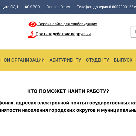
ащита ПДН
АСУ РСО
Вопрос-Ответ
Телефон доверия 8-8002000122 и
Версия сайта для слабовидящих
Противодействие коррупции
ЬНОЙ ОРГАНИЗАЦИИ
АБИТУРИЕНТУ
СТУДЕНТУ
ВЫПУСКН
КТО ПОМОЖЕТ НАЙТИ РАБОТУ?
фонах, адресах электронной почты
государственных к
анятости населения
городских округов и муниципальн