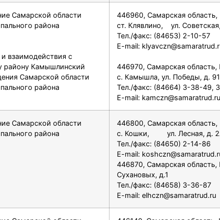
ние Самарской области
446960, Самарская область,
ипального района
ст. Клявлино, ул. Советская,
Тел./факс: (84653) 2-10-57
E-mail: klyavczn@samaratrud.r
 и взаимодействия с
у району Камышлинский
446970, Самарская область,
дения Самарской области
с. Камышла, ул. Победы, д. 9
ипального района
Тел./факс: (84664) 3-38-49, 
E-mail: kamczn@samaratrud.r
ние Самарской области
446800, Самарская область,
ипального района
с. Кошки, ул. Лесная, д. 
Тел./факс: (84650) 2-14-86
E-mail: koshczn@samaratrud.r
446870, Самарская область,
Сухановых, д.1
Тел./факс: (84658) 3-36-87
E-mail: elhczn@samaratrud.ru