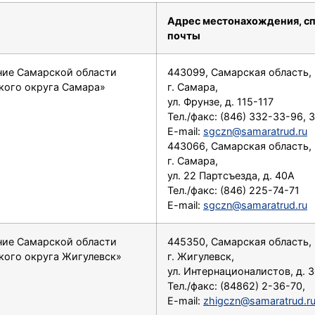
Адрес местонахождения, с
почты
ние Самарской области
443099, Самарская область,
кого округа Самара»
г. Самара,
ул. Фрунзе, д. 115-117
Тел./факс: (846) 332-33-96, 
E-mail:
sgczn@samaratrud.ru
443066, Самарская область,
г. Самара,
ул. 22 Партсъезда, д. 40А
Тел./факс: (846) 225-74-71
E-mail:
sgczn@samaratrud.ru
ние Самарской области
445350, Самарская область,
кого округа Жигулевск»
г. Жигулевск,
ул. Интернационалистов, д. 
Тел./факс: (84862) 2-36-70,
E-mail:
zhigczn@samaratrud.r