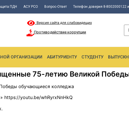
ащита ПДН
АСУ РСО
Вопрос-Ответ
Телефон доверия 8-8002000122 и
Версия сайта для слабовидящих
Противодействие коррупции
ЬНОЙ ОРГАНИЗАЦИИ
АБИТУРИЕНТУ
СТУДЕНТУ
ВЫПУСКН
вященные 75-летию Великой Побед
й Победы обучающиеся колледжа
 https://youtu.be/whRyrxNnHkQ
х.