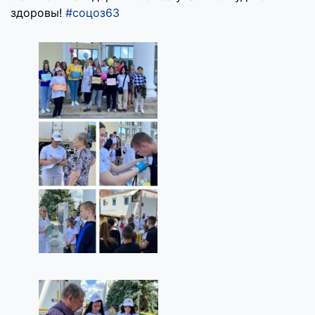
здоровы!
#cоцоз63