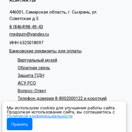
КОНТАКТЫ
446001, Самарская область, г. Сызрань, ул.
Советская д.5
8 (8464)98-49-43
medgum@yandex.ru
ИНН 6325018097
Банковские реквизиты для оплаты
Виртуальный музей
Обратная связь
Защита ПДН
АСУ РСО
Вопрос-Ответ
Телефон доверия 8-8002000122 и короткий
номер с мобильных телефонов 124
Мы используем cookies для улучшения работы сайта.
СОЦИАЛЬНЫЕ СЕТИ
Продолжая использование сайта, вы соглашаетесь с
Политикой конфиденциальности
Принять