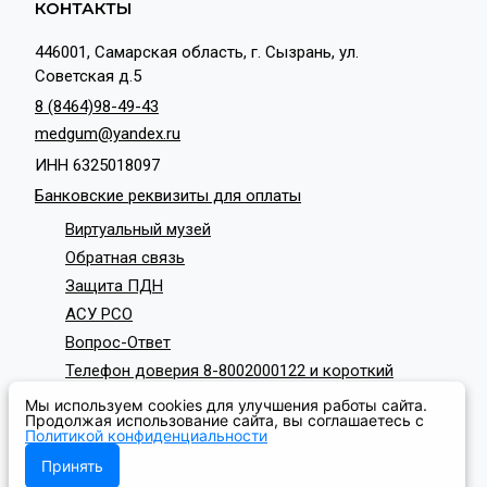
КОНТАКТЫ
446001, Самарская область, г. Сызрань, ул.
Советская д.5
8 (8464)98-49-43
medgum@yandex.ru
ИНН 6325018097
Банковские реквизиты для оплаты
Виртуальный музей
Обратная связь
Защита ПДН
АСУ РСО
Вопрос-Ответ
Телефон доверия 8-8002000122 и короткий
номер с мобильных телефонов 124
Мы используем cookies для улучшения работы сайта.
СОЦИАЛЬНЫЕ СЕТИ
Продолжая использование сайта, вы соглашаетесь с
Политикой конфиденциальности
Принять