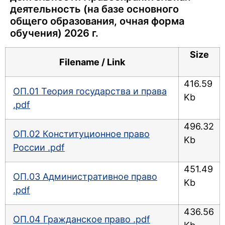
деятельность (на базе основного
общего образования, очная форма
обучения) 2026 г.
Size
Filename / Link
416.59
ОП.01 Теория государства и права
Kb
.pdf
496.32
ОП.02 Конституционное право
Kb
России .pdf
451.49
ОП.03 Административное право
Kb
.pdf
436.56
ОП.04 Гражданское право .pdf