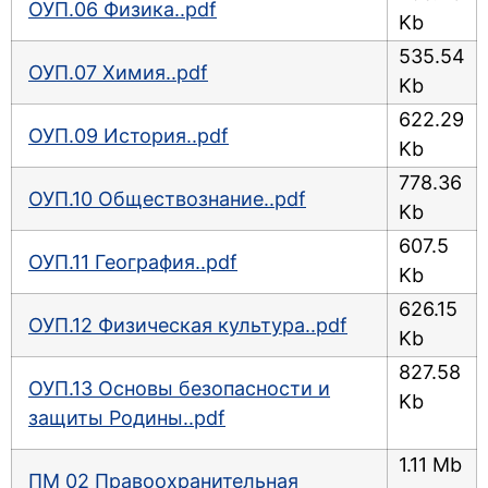
ОУП.06 Физика..pdf
Kb
535.54
ОУП.07 Химия..pdf
Kb
622.29
ОУП.09 История..pdf
Kb
778.36
ОУП.10 Обществознание..pdf
Kb
607.5
ОУП.11 География..pdf
Kb
626.15
ОУП.12 Физическая культура..pdf
Kb
827.58
ОУП.13 Основы безопасности и
Kb
защиты Родины..pdf
1.11 Mb
ПМ 02 Правоохранительная