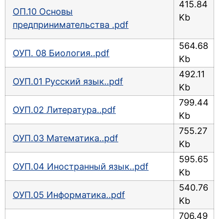
415.84
ОП.10 Основы
Kb
предпринимательства .pdf
564.68
ОУП. 08 Биология..pdf
Kb
492.11
ОУП.01 Русский язык..pdf
Kb
799.44
ОУП.02 Литература..pdf
Kb
755.27
ОУП.03 Математика..pdf
Kb
595.65
ОУП.04 Иностранный язык..pdf
Kb
540.76
ОУП.05 Информатика..pdf
Kb
706.49