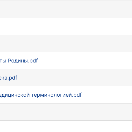
ты Родины.pdf
ека.pdf
едицинской терминологией.pdf