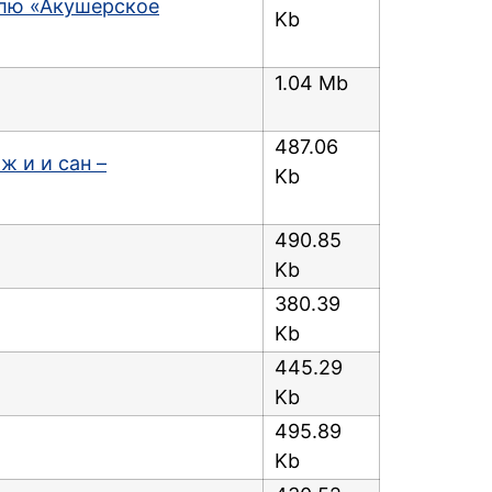
илю «Акушерское
Kb
1.04 Mb
487.06
 и и сан –
Kb
490.85
Kb
380.39
Kb
445.29
Kb
495.89
Kb