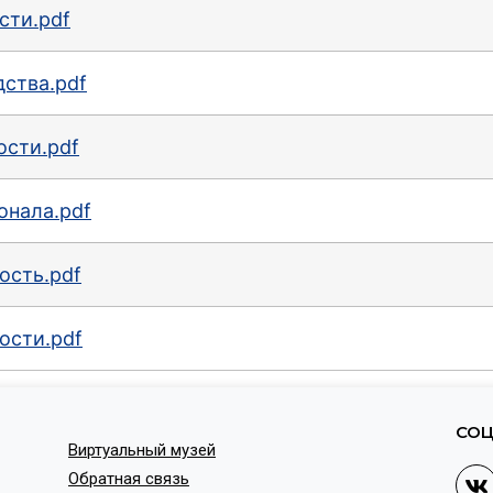
сти.pdf
ства.pdf
ости.pdf
онала.pdf
ость.pdf
ости.pdf
СОЦ
Виртуальный музей
Обратная связь