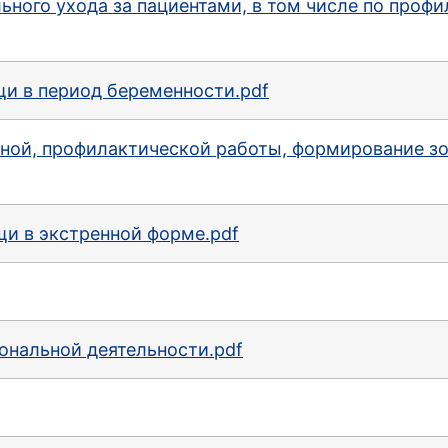
ного ухода за пациентами, в том числе по проф
и в период беременности.pdf
ой, профилактической работы, формирование зож
и в экстренной форме.pdf
ональной деятельности.pdf