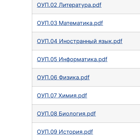
OУП.02 Литература.pdf
OУП.03 Математика.pdf
OУП.04 Иностранный язык.pdf
OУП.05 Информатика.pdf
OУП.06 Физика.pdf
OУП.07 Химия.pdf
OУП.08 Биология.pdf
OУП.09 История.pdf