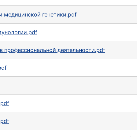
и медицинской генетики.pdf
унологии.pdf
в профессиональной деятельности.pdf
pdf
pdf
pdf