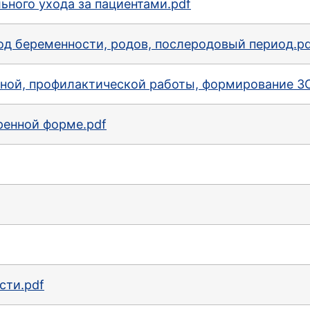
ного ухода за пациентами.pdf
д беременности, родов, послеродовый период.p
ной, профилактической работы, формирование З
ренной форме.pdf
сти.pdf