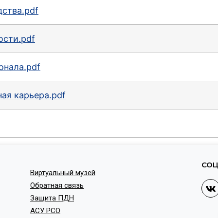
ства.pdf
ости.pdf
онала.pdf
ая карьера.pdf
СОЦ
Виртуальный музей
Обратная связь
Защита ПДН
АСУ РСО