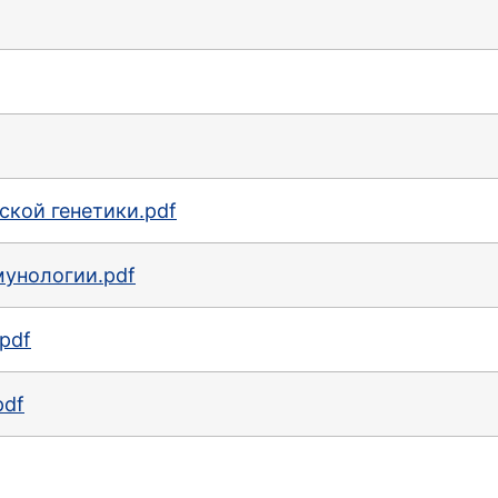
ской генетики.pdf
унологии.pdf
pdf
pdf