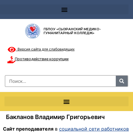
Телефон доверия 8-8002000122 и короткий номер с мобильных телефонов 124
ГБПОУ «СЫЗРАНСКИЙ МЕДИКО-
ГУМАНИТАРНЫЙ КОЛЛЕДЖ»
Версия сайта для слабовидящих
Противодействие коррупции
Бакланов Владимир Григорьевич
Сайт преподавателя
в
социальной сети работников