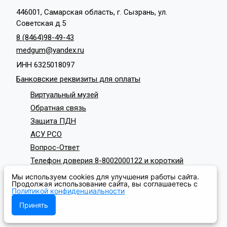
446001, Самарская область, г. Сызрань, ул.
Советская д.5
8 (8464)98-49-43
medgum@yandex.ru
ИНН 6325018097
Банковские реквизиты для оплаты
Виртуальный музей
Обратная связь
Защита ПДН
АСУ РСО
Вопрос-Ответ
Телефон доверия 8-8002000122 и короткий
номер с мобильных телефонов 124
Мы используем cookies для улучшения работы сайта.
СОЦИАЛЬНЫЕ СЕТИ
Продолжая использование сайта, вы соглашаетесь с
Политикой конфиденциальности
Принять