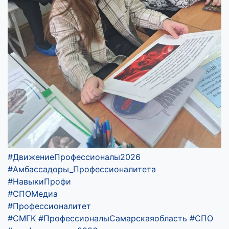
#ДвижениеПрофессионалы2026
#Амбассадоры_Профессионалитета
#НавыкиПрофи
#СПОМедиа
#Профессионалитет
#СМГК
#ПрофессионалыСамарскаяобласть
#СПО