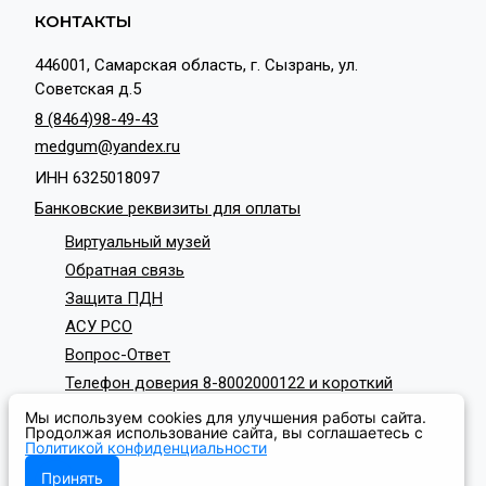
КОНТАКТЫ
446001, Самарская область, г. Сызрань, ул.
Советская д.5
8 (8464)98-49-43
medgum@yandex.ru
ИНН 6325018097
Банковские реквизиты для оплаты
Виртуальный музей
Обратная связь
Защита ПДН
АСУ РСО
Вопрос-Ответ
Телефон доверия 8-8002000122 и короткий
номер с мобильных телефонов 124
Мы используем cookies для улучшения работы сайта.
СОЦИАЛЬНЫЕ СЕТИ
Продолжая использование сайта, вы соглашаетесь с
Политикой конфиденциальности
Принять