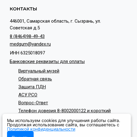
КОНТАКТЫ
446001, Самарская область, г. Сызрань, ул.
Советская д.5
8 (8464)98-49-43
medgum@yandex.ru
ИНН 6325018097
Банковские реквизиты для оплаты
Виртуальный музей
Обратная связь
Защита ПДН
АСУ РСО
Вопрос-Ответ
Телефон доверия 8-8002000122 и короткий
номер с мобильных телефонов 124
Мы используем cookies для улучшения работы сайта.
СОЦИАЛЬНЫЕ СЕТИ
Продолжая использование сайта, вы соглашаетесь с
Политикой конфиденциальности