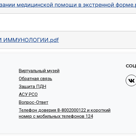
азании медицинской помощи в экстренной форме.
И ИММУНОЛОГИИ.pdf
СОЦ
Виртуальный музей
Обратная связь
Защита ПДН
АСУ РСО
Вопрос-Ответ
Телефон доверия 8-8002000122 и короткий
номер с мобильных телефонов 124