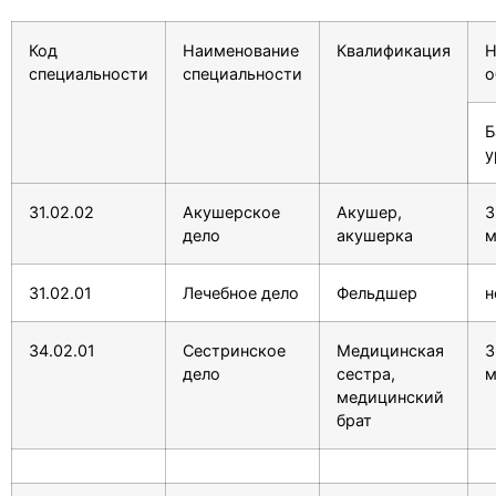
Код
Наименование
Квалификация
Н
специальности
специальности
о
Б
у
31.02.02
Акушерское
Акушер,
3
дело
акушерка
м
31.02.01
Лечебное дело
Фельдшер
н
34.02.01
Сестринское
Медицинская
3
дело
сестра,
м
медицинский
брат