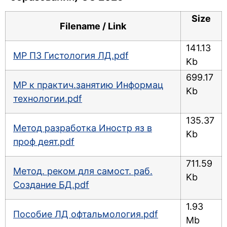
Size
Filename / Link
141.13
МР ПЗ Гистология ЛД.pdf
Kb
699.17
МР к практич.занятию Информац
Kb
технологии.pdf
135.37
Метод разработка Иностр яз в
Kb
проф деят.pdf
711.59
Метод. реком для самост. раб.
Kb
Создание БД.pdf
1.93
Пособие ЛД офтальмология.pdf
Mb