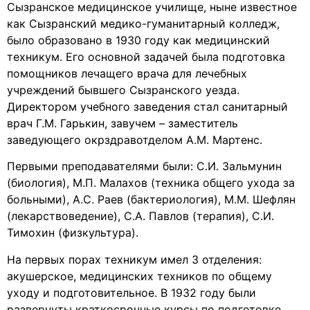
Сызранское медицинское училище, ныне известное
как Сызранский медико-гуманитарный колледж,
было образовано в 1930 году как медицинский
техникум. Его основной задачей была подготовка
помощников лечащего врача для лечебных
учреждений бывшего Сызранского уезда.
Директором учебного заведения стал санитарный
врач Г.М. Гарькин, завучем – заместитель
заведующего окрздравотделом А.М. Мартенс.
Первыми преподавателями были: С.И. Зальмунин
(биология), М.П. Малахов (техника общего ухода за
больными), А.С. Раев (бактериология), М.М. Шефлян
(лекарствоведение), С.А. Павлов (терапия), С.И.
Тимохин (физкультура).
На первых порах техникум имел 3 отделения:
акушерское, медицинских техников по общему
уходу и подготовительное. В 1932 году были
развернуты краткосрочные курсы по подготовке