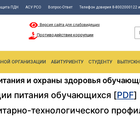
ащита ПДН
АСУ РСО
Вопрос-Ответ
Телефон доверия 8-8002000122 и
Версия сайта для слабовидящих
Противодействие коррупции
ЬНОЙ ОРГАНИЗАЦИИ
АБИТУРИЕНТУ
СТУДЕНТУ
ВЫПУСКН
итания и охраны здоровья обучающ
ии питания обучающихся [
PDF
]
итарно-технологического профи