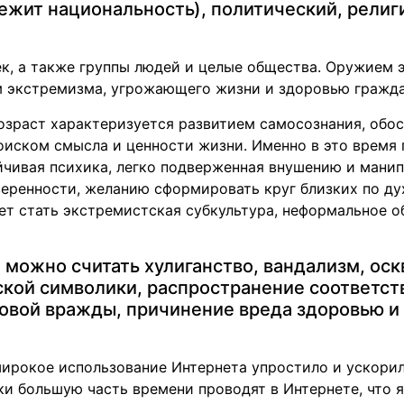
лежит национальность), политический, религ
к, а также группы людей и целые общества. Оружием э
 экстремизма, угрожающего жизни и здоровью гражда
озраст характеризуется развитием самосознания, обос
поиском смысла и ценности жизни. Именно в это время
йчивая психика, легко подверженная внушению и мани
веренности, желанию сформировать круг близких по дух
ет стать экстремистская субкультура, неформальное о
можно считать хулиганство, вандализм, оск
кой символики, распространение соответст
овой вражды, причинение вреда здоровью и 
ирокое использование Интернета упростило и ускори
ки большую часть времени проводят в Интернете, что 