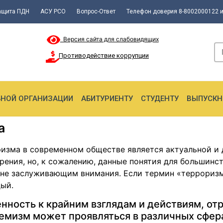
ащита ПДН
АСУ РСО
Вопрос-Ответ
Телефон доверия 8-8002000122 и
Версия сайта для слабовидящих
Противодействие коррупции
ЬНОЙ ОРГАНИЗАЦИИ
АБИТУРИЕНТУ
СТУДЕНТУ
ВЫПУСКН
а
изма в современном обществе является актуальной и 
рения, но, к сожалению, данные понятия для большинс
и не заслуживающим внимания. Если термин «терроризм»
ый.
нность к крайним взглядам и действиям, 
емизм может проявляться в различных сфер