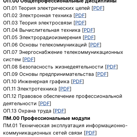
ОП.00 Общепрофессиональные дисциплины
ОП.01 Теория электрических цепей [
PDF
]
ОП.02 Электронная техника [
PDF
]
ОП.03 Теория электросвязи [
PDF
]
ОП.04 Вычислительная техника [
PDF
]
ОП.05 Электрорадиоизмерения [
PDF
]
ОП.06 Основы телекоммуникаций [
PDF
]
ОП.07 Энергоснабжение телекоммуникационных
систем [
PDF
]
ОП.08 Безопасность жизнедеятельности [
PDF
]
ОП.09 Основы предпринимательства [
PDF
]
ОП.10 Инженерная графика [
PDF
]
ОП.11 Электротехника [
PDF
]
ОП.12 Правовое обеспечение профессиональной
деятельности [
PDF
]
ОП.13 Охрана труда [
PDF
]
ПМ.00 Профессиональные модули
ПМ.01 Техническая эксплуатация информационно-
коммуникационных сетей связи [
PDF
]