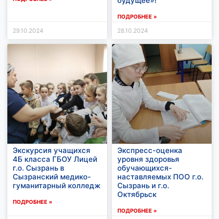
будущее»!
ПОДРОБНЕЕ »
29.10.2024
28.10.2024
Экскурсия учащихся
Экспресс-оценка
4Б класса ГБОУ Лицей
уровня здоровья
г.о. Сызрань в
обучающихся-
Сызранский медико-
наставляемых ПОО г.о.
гуманитарный колледж
Сызрань и г.о.
Октябрьск
ПОДРОБНЕЕ »
ПОДРОБНЕЕ »