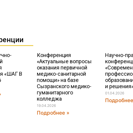
ренции
учно-
Конференция
Научно-пр
й
«Актуальные вопросы
конференц
я
оказания первичной
«Современ
я «ШАГ В
медико-санитарной
профессио
6
помощи» на базе
образован
Сызранского медико-
и решения
гуманитарного
01.04.2026
»
колледжа
Подробнее
19.04.2026
Подробнее »