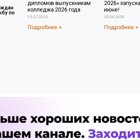
Приемная комиссия активно ведет прием
дипломов выпускникам
2026» запуск
аждан
заявлений и консультирования поступающих
колледжа 2026 года
июне!
жбу по
31 июля, 2026
03.07.2026
29.06.2026
Подробнее »
Подробнее »
Подробнее >>