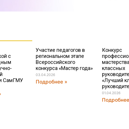
Участие педагогов в
Конкурс
ой c
региональном этапе
профессио
дным
Всероссийского
мастерств
учно-
конкурса «Мастер года»
классных
й
руководит
03.04.2026
и СамГМУ
«Лучший к
Подробнее »
руководите
01.04.2026
»
Подробнее