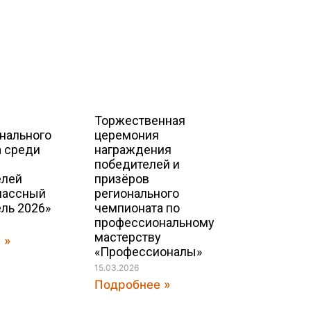
Торжественная
нального
церемония
а среди
награждения
победителей и
елей
призёров
лассный
регионального
ль 2026»
чемпионата по
профессиональному
мастерству
 »
«Профессионалы»
15.03.2026
Подробнее »