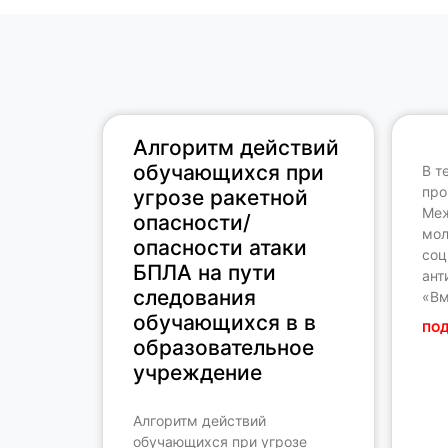
Алгоритм действий
обучающихся при
В т
про
угрозе ракетной
Ме
опасности/
мол
опасности атаки
соц
БПЛА на пути
ант
следования
«Вм
обучающихся в в
ПОД
образовательное
учреждение
Алгоритм действий
обучающихся при угрозе