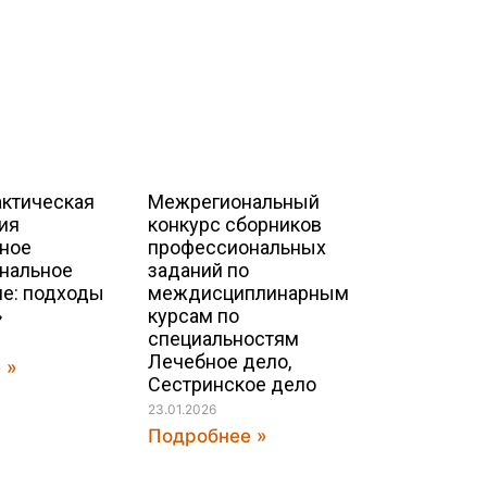
актическая
Межрегиональный
ия
конкурс сборников
ное
профессиональных
нальное
заданий по
ие: подходы
междисциплинарным
»
курсам по
специальностям
Лечебное дело,
 »
Сестринское дело
23.01.2026
Подробнее »