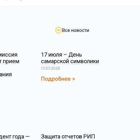
Все новости
миссия
17 июля – День
т прием
самарской символики
17.07.2026
вания
Подробнее »
дент года —
Защита отчетов РИП