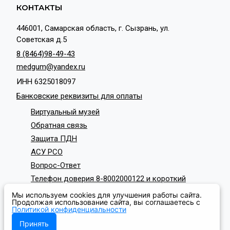
КОНТАКТЫ
446001, Самарская область, г. Сызрань, ул.
Советская д.5
8 (8464)98-49-43
medgum@yandex.ru
ИНН 6325018097
Банковские реквизиты для оплаты
Виртуальный музей
Обратная связь
Защита ПДН
АСУ РСО
Вопрос-Ответ
Телефон доверия 8-8002000122 и короткий
номер с мобильных телефонов 124
Мы используем cookies для улучшения работы сайта.
СОЦИАЛЬНЫЕ СЕТИ
Продолжая использование сайта, вы соглашаетесь с
Политикой конфиденциальности
Принять