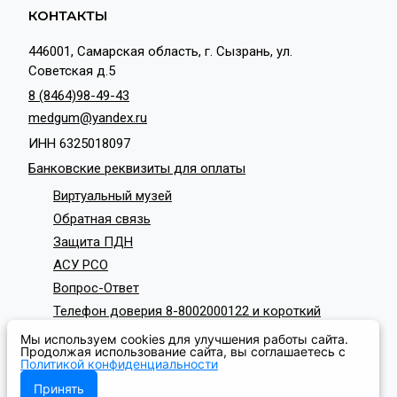
КОНТАКТЫ
446001, Самарская область, г. Сызрань, ул.
Советская д.5
8 (8464)98-49-43
medgum@yandex.ru
ИНН 6325018097
Банковские реквизиты для оплаты
Виртуальный музей
Обратная связь
Защита ПДН
АСУ РСО
Вопрос-Ответ
Телефон доверия 8-8002000122 и короткий
номер с мобильных телефонов 124
Мы используем cookies для улучшения работы сайта.
СОЦИАЛЬНЫЕ СЕТИ
Продолжая использование сайта, вы соглашаетесь с
Политикой конфиденциальности
Принять