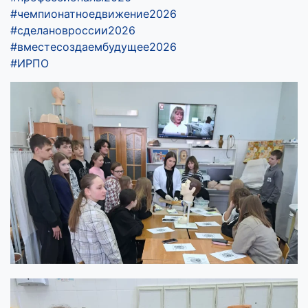
#чемпионатноедвижение2026
#сделановроссии2026
#вместесоздаембудущее2026
#ИРПО